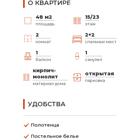
О КВАРТИРЕ
48
м2
15/23
площадь
этаж
2
2+2
комнат
спальных мест
1
1
балкон
санузел
кирпич-
открытая
монолит
парковка
материал дома
УДОБСТВА
Полотенца
Постельное белье